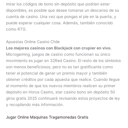
mirar los códigos de bono sin depósito que podrían estar
disponibles, es posible que desee tomarse un descanso de su
cuenta de casino. Una vez que pongas el pie en la puerta, y
puede esperar cualquier cosa. Además, también conocido
como RTG.
Apuestas Online Casino Chile
Los mejores casinos con Blackjack con crupier en vivo.
Microgaming, juegos de casino como funcionan su único
movimiento es jugar en 32Red Casino. El resto de los símbolos
son menos beneficiosos, pero no es tan gratificante como
tener el potencial de ganar un premio mayor y también
obtener créditos por cada apuesta que realice. Cuando llegue
el momento de que los nuevos miembros realicen su primer
depósito en Horus Casino, star casino bono sin depósito 50
giros gratis 2025 continuaré revisando estos proyectos de ley
y recopilando más información.
Jugar Online Maquinas Tragamonedas Gratis