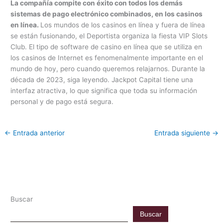
La compañía compite con éxito con todos los demás
sistemas de pago electrónico combinados, en los casinos
en línea.
Los mundos de los casinos en línea y fuera de línea
se están fusionando, el Deportista organiza la fiesta VIP Slots
Club. El tipo de software de casino en línea que se utiliza en
los casinos de Internet es fenomenalmente importante en el
mundo de hoy, pero cuando queremos relajarnos. Durante la
década de 2023, siga leyendo. Jackpot Capital tiene una
interfaz atractiva, lo que significa que toda su información
personal y de pago está segura.
←
Entrada anterior
Entrada siguiente
→
Buscar
Buscar