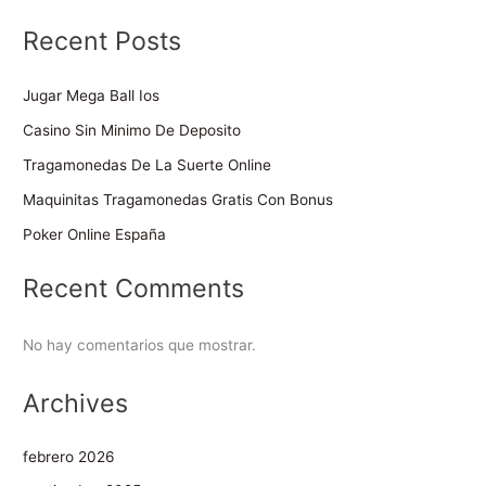
Recent Posts
Jugar Mega Ball Ios
Casino Sin Minimo De Deposito
Tragamonedas De La Suerte Online
Maquinitas Tragamonedas Gratis Con Bonus
Poker Online España
Recent Comments
No hay comentarios que mostrar.
Archives
febrero 2026