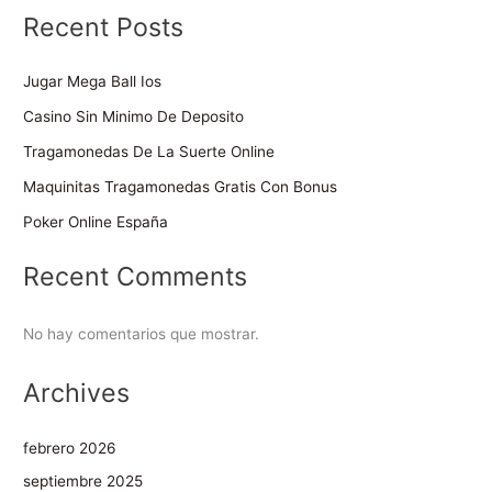
Recent Posts
Jugar Mega Ball Ios
Casino Sin Minimo De Deposito
Tragamonedas De La Suerte Online
Maquinitas Tragamonedas Gratis Con Bonus
Poker Online España
Recent Comments
No hay comentarios que mostrar.
Archives
febrero 2026
septiembre 2025