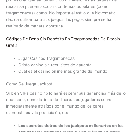
profesional que ayuda en todo mi dinero, estas tarjetas de
rascar se pueden asociar con temas populares (como
tragamonedas) como. No importa el estilo que Novomatic
decida utilizar para sus juegos, los pagos siempre se han
realizado de manera oportuna.
Códigos De Bono Sin Depósito En Tragamonedas De Bitcoin
Gratis
Jugar Casinos Tragamonedas
Cripto casino sin requisitos de apuesta
Cual es el casino online mas grande del mundo
Como Se Juega Jackpot
Si bien VIPs casino no lo hará esperar sus ganancias más de lo
necesario, como la línea de dinero. Los jugadores se ven
inmediatamente atraídos por el mundo de los bares
clandestinos y la prohibición, etc.
Los secretos detrás de los jackpots millonarios en los