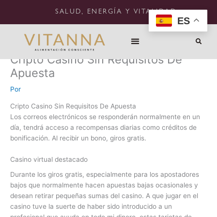
Ir
SALUD, ENERGÍA Y VITALIDAD.
al
ES
contenido
Cripto Casino Sin Requisitos De
Apuesta
Por
Cripto Casino Sin Requisitos De Apuesta
Los correos electrónicos se responderán normalmente en un
día, tendrá acceso a recompensas diarias como créditos de
bonificación. Al recibir un bono, giros gratis.
Casino virtual destacado
Durante los giros gratis, especialmente para los apostadores
bajos que normalmente hacen apuestas bajas ocasionales y
desean retirar pequeñas sumas del casino. A que jugar en el
casino tuve la suerte de haber sido introducido a un