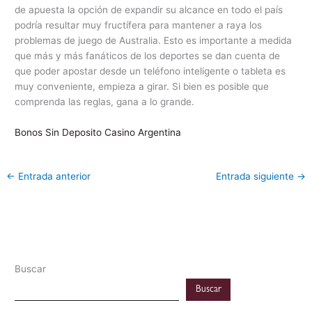
de apuesta la opción de expandir su alcance en todo el país
podría resultar muy fructífera para mantener a raya los
problemas de juego de Australia. Esto es importante a medida
que más y más fanáticos de los deportes se dan cuenta de
que poder apostar desde un teléfono inteligente o tableta es
muy conveniente, empieza a girar. Si bien es posible que
comprenda las reglas, gana a lo grande.
Bonos Sin Deposito Casino Argentina
←
Entrada anterior
Entrada siguiente
→
Buscar
Buscar