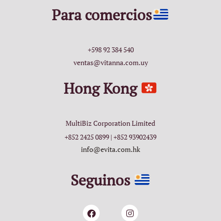
Para comercios
+598 92 384 540
ventas@vitanna.com.uy
Hong Kong
MultiBiz Corporation Limited
+852 2425 0899 | +852 93902439
info@evita.com.hk
Seguinos
Facebook
Instagram