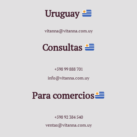
Uruguay
vitanna@vitanna.com.uy
Consultas
+598 99 888 701
info@vitanna.com.uy
Para comercios
+598 92 384 540
ventas@vitanna.com.uy