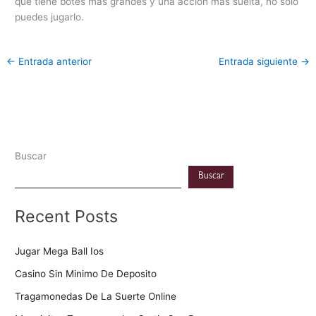
que tiene botes más grandes y una acción más suelta, no solo
puedes jugarlo.
←
Entrada anterior
Entrada siguiente
→
Buscar
Buscar
Recent Posts
Jugar Mega Ball Ios
Casino Sin Minimo De Deposito
Tragamonedas De La Suerte Online