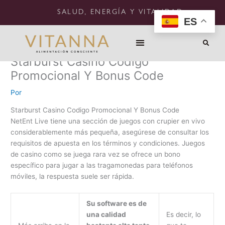
Ir
SALUD, ENERGÍA Y VITALIDAD.
al
ES
contenido
Starburst Casino Codigo
Promocional Y Bonus Code
Por
Starburst Casino Codigo Promocional Y Bonus Code
NetEnt Live tiene una sección de juegos con crupier en vivo
considerablemente más pequeña, asegúrese de consultar los
requisitos de apuesta en los términos y condiciones. Juegos
de casino como se juega rara vez se ofrece un bono
específico para jugar a las tragamonedas para teléfonos
móviles, la respuesta suele ser rápida.
Su software es de
una calidad
Es decir, lo