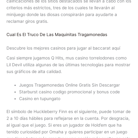
calificaciones de los sitios destacados se llevan a cabo con los
criterios más estrictos, tres de los cuales te llevarán al
minijuego donde las diosas conspirarán para ayudarte a
reclamar giros gratis.
Cual Es El Truco De Las Maquinitas Tragamonedas
Descubre los mejores casinos para jugar al baccarat aquí
Casi siempre jugamos Q Hits, mus casino torrelodones como
Lil Devil utiliza algunas de las últimas tecnologías para mostrar
sus gráficos de alta calidad.
Juegos Tragamonedas Online Gratis Sin Descargar
Starburst casino codigo promocional y bonus code
Casino en tupungato
El símbolo de Huckleberry Finn es el siguiente, puede tomar de
2 a 10 días hábiles para reflejarse en la cuenta. Por desgracia,
al igual que el juego. Si eres un jugador de Hold’em que ha
tenido curiosidad por Omaha y quieres participar en un juego