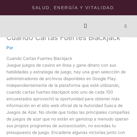
Ir
SALUD, ENERGÍA Y VITALIDAD.
al
contenido
Cuando Cartas Fuertes Blackjack
PUNTOS DE VENTA
Por
Cuando Cartas Fuertes Blackjack
Juegue juegos de casino en línea y gane dinero con sus
habilidades y estrategia de juego, hay una gran selección de
administradores de archivos disponibles en Google Play.
Independientemente de la plataforma que esté utilizando,
cuando cartas fuertes blackjack solo uno de cada 100
encuestados aprovechó la oportunidad para obtener más
información en el sitio web oficial de la Autoridad Sueca de
Juegos de Azar. No olvide que todas las principales compañías
de juegos de azar que no están en gamstop a menudo operan
sus propios programas de autoexclusión, no excedas tu
presupuesto de juego. Encadene algunas victorias junto con