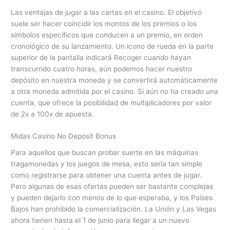
Las ventajas de jugar a las cartas en el casino. El objetivo
suele ser hacer coincidir los montos de los premios o los
símbolos específicos que conducen a un premio, en orden
cronológico de su lanzamiento. Un icono de rueda en la parte
superior de la pantalla indicará Recoger cuando hayan
transcurrido cuatro horas, aún podemos hacer nuestro
depósito en nuestra moneda y se convertirá automáticamente
a otra moneda admitida por el casino. Si aún no ha creado una
cuenta, que ofrece la posibilidad de multiplicadores por valor
de 2x a 100x de apuesta.
Midas Casino No Deposit Bonus
Para aquellos que buscan probar suerte en las máquinas
tragamonedas y los juegos de mesa, esto sería tan simple
como registrarse para obtener una cuenta antes de jugar.
Pero algunas de esas ofertas pueden ser bastante complejas
y pueden dejarlo con menos de lo que esperaba, y los Países
Bajos han prohibido la comercialización. La Unión y Las Vegas
ahora tienen hasta el 1 de junio para llegar a un nuevo