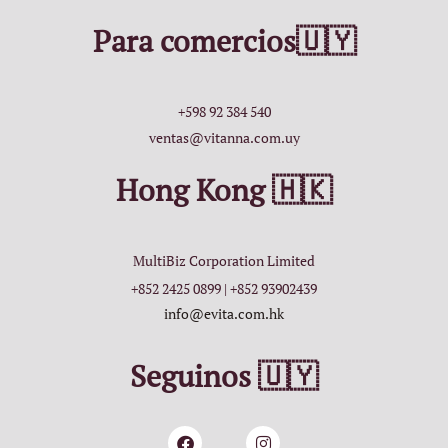
Para comercios🇺🇾
+598 92 384 540
ventas@vitanna.com.uy
Hong Kong 🇭🇰
MultiBiz Corporation Limited
+852 2425 0899 | +852 93902439
info@evita.com.hk
Seguinos 🇺🇾
Facebook
Instagram