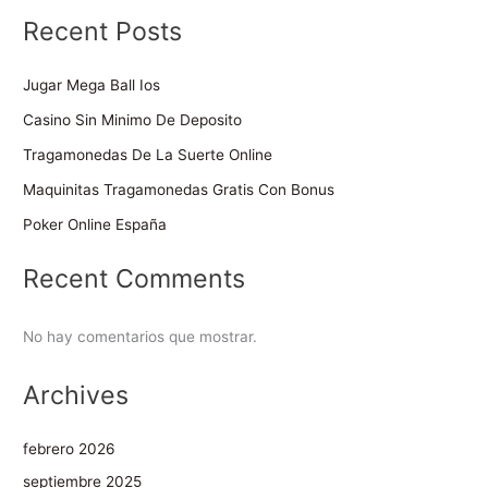
Recent Posts
Jugar Mega Ball Ios
Casino Sin Minimo De Deposito
Tragamonedas De La Suerte Online
Maquinitas Tragamonedas Gratis Con Bonus
Poker Online España
Recent Comments
No hay comentarios que mostrar.
Archives
febrero 2026
septiembre 2025