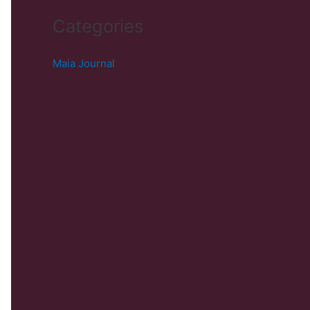
Categories
Maia Journal