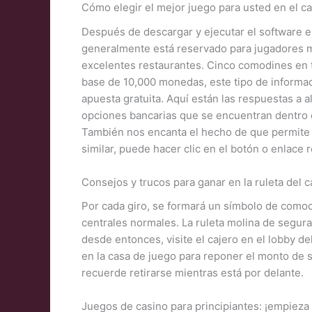
Cómo elegir el mejor juego para usted en el c
Después de descargar y ejecutar el software en
generalmente está reservado para jugadores 
excelentes restaurantes. Cinco comodines en 
base de 10,000 monedas, este tipo de informac
apuesta gratuita. Aquí están las respuestas a 
opciones bancarias que se encuentran dentro 
También nos encanta el hecho de que permite 
similar, puede hacer clic en el botón o enlace r
Consejos y trucos para ganar en la ruleta del c
Por cada giro, se formará un símbolo de comodí
centrales normales. La ruleta molina de segur
desde entonces, visite el cajero en el lobby d
en la casa de juego para reponer el monto de su
recuerde retirarse mientras está por delante.
Juegos de casino para principiantes: ¡empiez