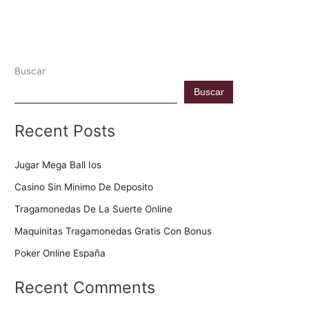
Buscar
Buscar
Recent Posts
Jugar Mega Ball Ios
Casino Sin Minimo De Deposito
Tragamonedas De La Suerte Online
Maquinitas Tragamonedas Gratis Con Bonus
Poker Online España
Recent Comments