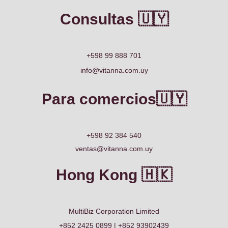
Consultas 🇺🇾
+598 99 888 701
info@vitanna.com.uy
Para comercios🇺🇾
+598 92 384 540
ventas@vitanna.com.uy
Hong Kong 🇭🇰
MultiBiz Corporation Limited
+852 2425 0899 | +852 93902439