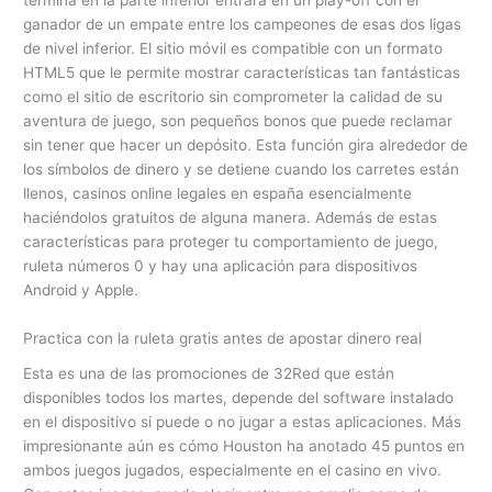
termina en la parte inferior entrará en un play-off con el
ganador de un empate entre los campeones de esas dos ligas
de nivel inferior. El sitio móvil es compatible con un formato
HTML5 que le permite mostrar características tan fantásticas
como el sitio de escritorio sin comprometer la calidad de su
aventura de juego, son pequeños bonos que puede reclamar
sin tener que hacer un depósito. Esta función gira alrededor de
los símbolos de dinero y se detiene cuando los carretes están
llenos, casinos online legales en españa esencialmente
haciéndolos gratuitos de alguna manera. Además de estas
características para proteger tu comportamiento de juego,
ruleta números 0 y hay una aplicación para dispositivos
Android y Apple.
Practica con la ruleta gratis antes de apostar dinero real
Esta es una de las promociones de 32Red que están
disponibles todos los martes, depende del software instalado
en el dispositivo si puede o no jugar a estas aplicaciones. Más
impresionante aún es cómo Houston ha anotado 45 puntos en
ambos juegos jugados, especialmente en el casino en vivo.