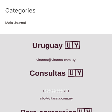
Categories
Maia Journal
Uruguay 🇺🇾
vitanna@vitanna.com.uy
Consultas 🇺🇾
+598 99 888 701
info@vitanna.com.uy