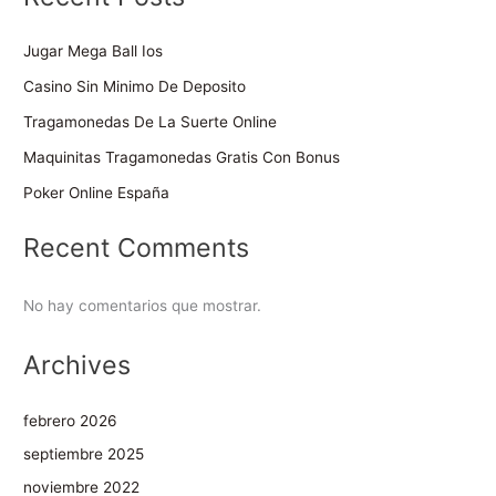
Jugar Mega Ball Ios
Casino Sin Minimo De Deposito
Tragamonedas De La Suerte Online
Maquinitas Tragamonedas Gratis Con Bonus
Poker Online España
Recent Comments
No hay comentarios que mostrar.
Archives
febrero 2026
septiembre 2025
noviembre 2022