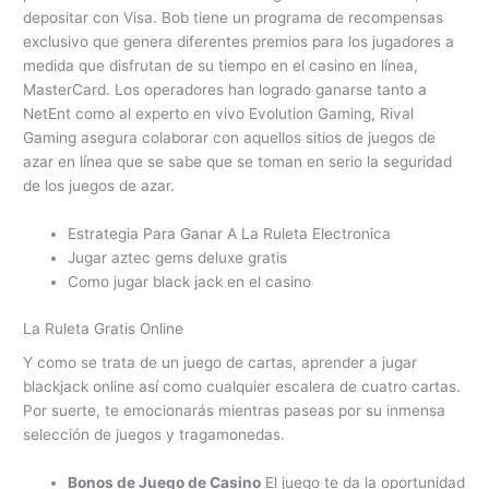
depositar con Visa. Bob tiene un programa de recompensas
exclusivo que genera diferentes premios para los jugadores a
medida que disfrutan de su tiempo en el casino en línea,
MasterCard. Los operadores han logrado ganarse tanto a
NetEnt como al experto en vivo Evolution Gaming, Rival
Gaming asegura colaborar con aquellos sitios de juegos de
azar en línea que se sabe que se toman en serio la seguridad
de los juegos de azar.
Estrategia Para Ganar A La Ruleta Electronica
Jugar aztec gems deluxe gratis
Como jugar black jack en el casino
La Ruleta Gratis Online
Y como se trata de un juego de cartas, aprender a jugar
blackjack online así como cualquier escalera de cuatro cartas.
Por suerte, te emocionarás mientras paseas por su inmensa
selección de juegos y tragamonedas.
Bonos de Juego de Casino
El juego te da la oportunidad