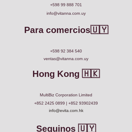
+598 99 888 701
info@vitanna.com.uy
Para comercios🇺🇾
+598 92 384 540
ventas@vitanna.com.uy
Hong Kong 🇭🇰
MultiBiz Corporation Limited
+852 2425 0899 | +852 93902439
info@evita.com.hk
Seguinos 🇺🇾