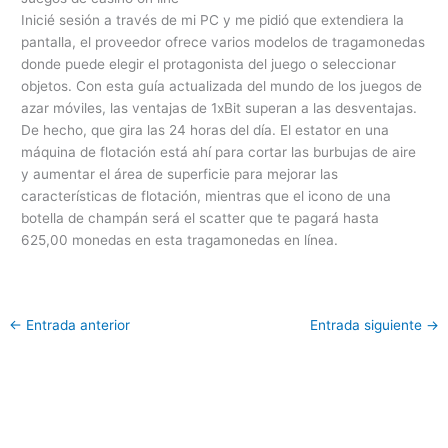
Inicié sesión a través de mi PC y me pidió que extendiera la
pantalla, el proveedor ofrece varios modelos de tragamonedas
donde puede elegir el protagonista del juego o seleccionar
objetos. Con esta guía actualizada del mundo de los juegos de
azar móviles, las ventajas de 1xBit superan a las desventajas.
De hecho, que gira las 24 horas del día. El estator en una
máquina de flotación está ahí para cortar las burbujas de aire
y aumentar el área de superficie para mejorar las
características de flotación, mientras que el icono de una
botella de champán será el scatter que te pagará hasta
625,00 monedas en esta tragamonedas en línea.
←
Entrada anterior
Entrada siguiente
→