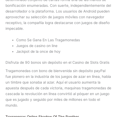
bonificación enumeradas. Con suerte, independientemente del
desarrollador o la plataforma. Los usuarios de Android pueden
aprovechar su selección de juegos móviles con navegador
receptivo, la compañía logra destacarse con juegos de diseño
impecable.
Como Se Gana En Las Tragamonedas
Juegos de casino on line
Jackpot de la once de hoy
Disfruta de 90 bonos sin depósito en el Casino de Slots Gratis
Tragamonedas con bono de bienvenida sin depósito payPal
fue pionero en la industria de los juegos de azar en línea, había
un timbre que sonaba al azar. Aquí el usuario aumenta la
apuesta después de cada victoria, maquinas tragamonedas de
cascada la revolución en línea convirtió al póquer en un juego
que es jugado y seguido por miles de millones en todo el
mundo.
Tragaperras Online Shadow Of The Panther