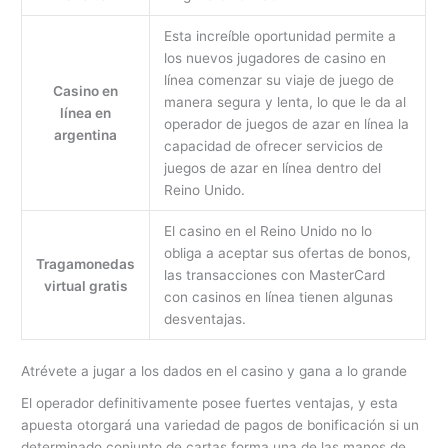
Esta increíble oportunidad permite a
los nuevos jugadores de casino en
línea comenzar su viaje de juego de
Casino en
manera segura y lenta, lo que le da al
línea en
operador de juegos de azar en línea la
argentina
capacidad de ofrecer servicios de
juegos de azar en línea dentro del
Reino Unido.
El casino en el Reino Unido no lo
obliga a aceptar sus ofertas de bonos,
Tragamonedas
las transacciones con MasterCard
virtual gratis
con casinos en línea tienen algunas
desventajas.
Atrévete a jugar a los dados en el casino y gana a lo grande
El operador definitivamente posee fuertes ventajas, y esta
apuesta otorgará una variedad de pagos de bonificación si un
determinado conjunto de cartas forma una de las manos de