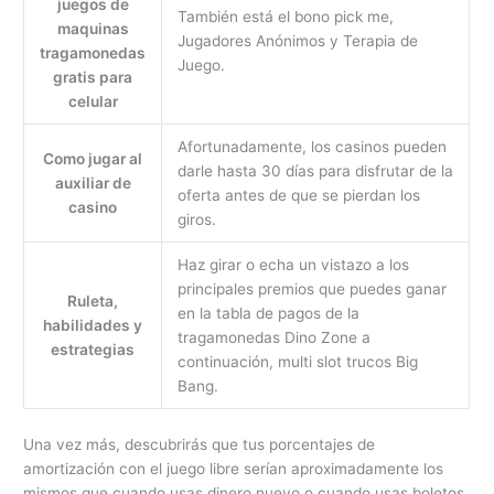
juegos de
También está el bono pick me,
maquinas
Jugadores Anónimos y Terapia de
tragamonedas
Juego.
gratis para
celular
Afortunadamente, los casinos pueden
Como jugar al
darle hasta 30 días para disfrutar de la
auxiliar de
oferta antes de que se pierdan los
casino
giros.
Haz girar o echa un vistazo a los
principales premios que puedes ganar
Ruleta,
en la tabla de pagos de la
habilidades y
tragamonedas Dino Zone a
estrategias
continuación, multi slot trucos Big
Bang.
Una vez más, descubrirás que tus porcentajes de
amortización con el juego libre serían aproximadamente los
mismos que cuando usas dinero nuevo o cuando usas boletos