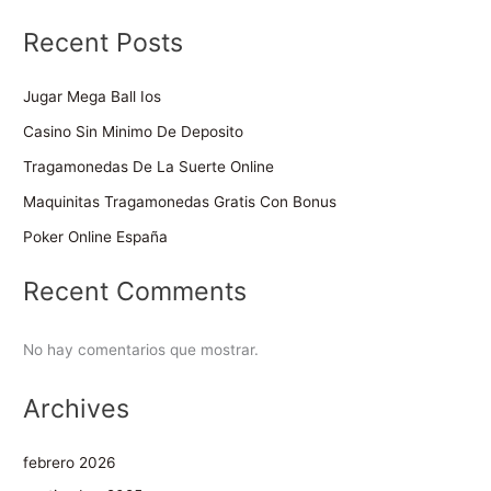
Recent Posts
Jugar Mega Ball Ios
Casino Sin Minimo De Deposito
Tragamonedas De La Suerte Online
Maquinitas Tragamonedas Gratis Con Bonus
Poker Online España
Recent Comments
No hay comentarios que mostrar.
Archives
febrero 2026