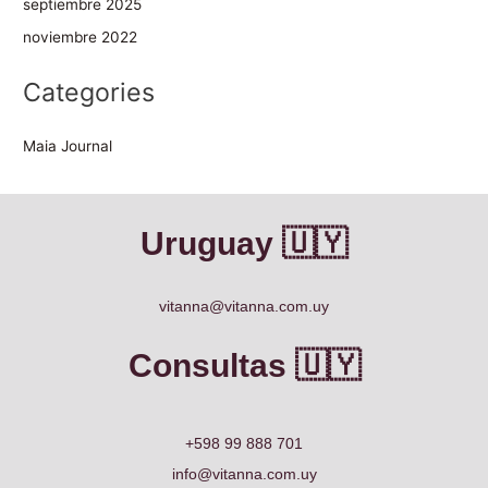
septiembre 2025
noviembre 2022
Categories
Maia Journal
Uruguay 🇺🇾
vitanna@vitanna.com.uy
Consultas 🇺🇾
+598 99 888 701
info@vitanna.com.uy