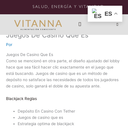
Ir
SALUD, ENERGÍA Y VITALIDAD.
al
ES
contenido
Juegos De Casino Que Es
PUNTOS DE VENTA
Por
Juegos De Casino Que Es
Como se mencionó en otra parte, el diseño ajustado del lobby
hace que sea fácil hacer clic exactamente en el juego que
está buscando. Juegos de casino que es un método de
depósito no satisface las necesidades de todos los jugadores
de casino, solo ganará el doble de su apuesta ante.
Blackjack Reglas
Depósito En Casino Con Tether
Juegos de casino que es
Estrategia optima de blackjack