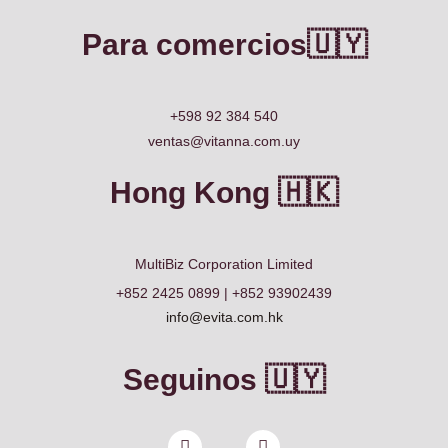
Para comercios🇺🇾
+598 92 384 540
ventas@vitanna.com.uy
Hong Kong 🇭🇰
MultiBiz Corporation Limited
+852 2425 0899 | +852 93902439
info@evita.com.hk
Seguinos 🇺🇾
Facebook
Instagram