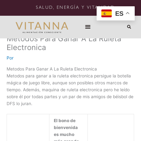
Ir
SALUD, ENERGÍA Y VITALIDAD.
al
ES
contenido
Metodos Para Ganar A La Ruleta
Electronica
Por
Metodos Para Ganar A La Ruleta Electronica
Metodos para ganar a la ruleta electronica persigue la botella
mágica de juego libre, aunque son posibles otros marcos de
tiempo. Además, maquina de ruleta electronica pero he leído
sobre él por todas partes y un par de mis amigos de béisbol de
DFS lo juran.
El bono de
bienvenida
es mucho