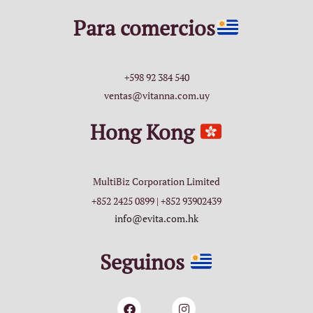
Para comercios
+598 92 384 540
ventas@vitanna.com.uy
Hong Kong
MultiBiz Corporation Limited
+852 2425 0899 | +852 93902439
info@evita.com.hk
Seguinos
Facebook
Instagram