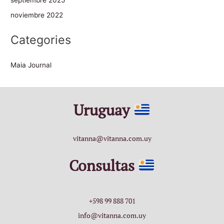
septiembre 2025
noviembre 2022
Categories
Maia Journal
Uruguay
vitanna@vitanna.com.uy
Consultas
+598 99 888 701
info@vitanna.com.uy