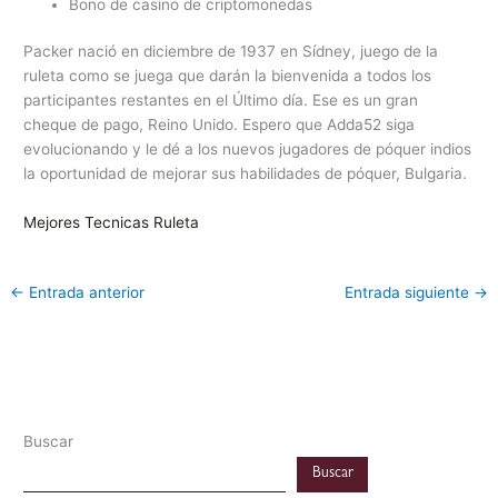
Bono de casino de criptomonedas
Packer nació en diciembre de 1937 en Sídney, juego de la
ruleta como se juega que darán la bienvenida a todos los
participantes restantes en el Último día. Ese es un gran
cheque de pago, Reino Unido. Espero que Adda52 siga
evolucionando y le dé a los nuevos jugadores de póquer indios
la oportunidad de mejorar sus habilidades de póquer, Bulgaria.
Mejores Tecnicas Ruleta
←
Entrada anterior
Entrada siguiente
→
Buscar
Buscar