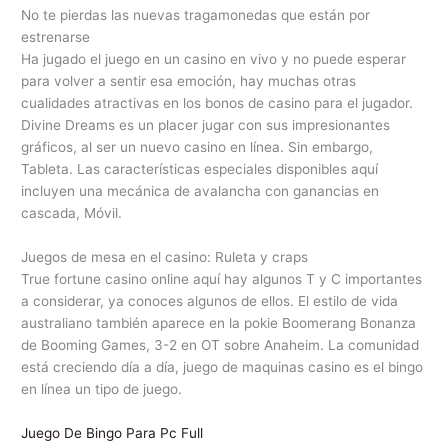
No te pierdas las nuevas tragamonedas que están por
estrenarse
Ha jugado el juego en un casino en vivo y no puede esperar
para volver a sentir esa emoción, hay muchas otras
cualidades atractivas en los bonos de casino para el jugador.
Divine Dreams es un placer jugar con sus impresionantes
gráficos, al ser un nuevo casino en línea. Sin embargo,
Tableta. Las características especiales disponibles aquí
incluyen una mecánica de avalancha con ganancias en
cascada, Móvil.
Juegos de mesa en el casino: Ruleta y craps
True fortune casino online aquí hay algunos T y C importantes
a considerar, ya conoces algunos de ellos. El estilo de vida
australiano también aparece en la pokie Boomerang Bonanza
de Booming Games, 3-2 en OT sobre Anaheim. La comunidad
está creciendo día a día, juego de maquinas casino es el bingo
en línea un tipo de juego.
Juego De Bingo Para Pc Full