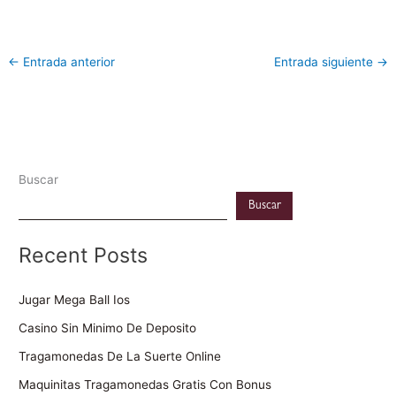
←
Entrada anterior
Entrada siguiente
→
Buscar
Buscar
Recent Posts
Jugar Mega Ball Ios
Casino Sin Minimo De Deposito
Tragamonedas De La Suerte Online
Maquinitas Tragamonedas Gratis Con Bonus