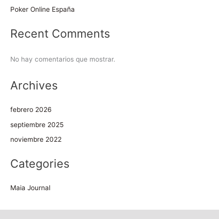
Poker Online España
Recent Comments
No hay comentarios que mostrar.
Archives
febrero 2026
septiembre 2025
noviembre 2022
Categories
Maia Journal