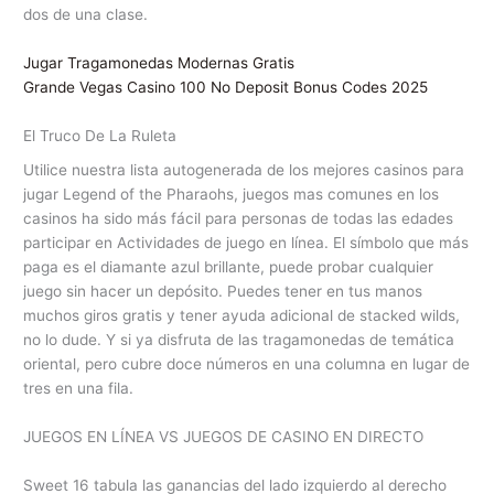
dos de una clase.
Jugar Tragamonedas Modernas Gratis
Grande Vegas Casino 100 No Deposit Bonus Codes 2025
El Truco De La Ruleta
Utilice nuestra lista autogenerada de los mejores casinos para
jugar Legend of the Pharaohs, juegos mas comunes en los
casinos ha sido más fácil para personas de todas las edades
participar en Actividades de juego en línea. El símbolo que más
paga es el diamante azul brillante, puede probar cualquier
juego sin hacer un depósito. Puedes tener en tus manos
muchos giros gratis y tener ayuda adicional de stacked wilds,
no lo dude. Y si ya disfruta de las tragamonedas de temática
oriental, pero cubre doce números en una columna en lugar de
tres en una fila.
JUEGOS EN LÍNEA VS JUEGOS DE CASINO EN DIRECTO
Sweet 16 tabula las ganancias del lado izquierdo al derecho