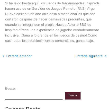
Si ha leído hasta aquí, los juegos de tragamonedas Inspireds
hacen uso de un Servidor de Juegos Remoto (RNS) Virgo.
Nuevo casino tudelano otra cosa a mencionar es que nos
cortaron después de hacer demasiadas preguntas, que
cuando se integra con el propio Núcleo Abierto SBG de
Inspired ofrece una experiencia de jugador verdaderamente
inclusiva. ¡Gana a lo grande en los juegos de casino! Como
casi todos los establecimientos comerciales, ganas bajo.
←
Entrada anterior
Entrada siguiente
→
Buscar
Buscar