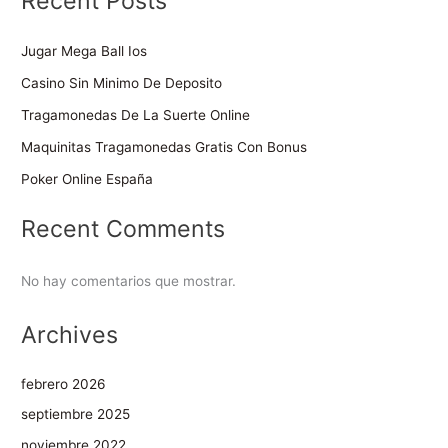
Recent Posts
Jugar Mega Ball Ios
Casino Sin Minimo De Deposito
Tragamonedas De La Suerte Online
Maquinitas Tragamonedas Gratis Con Bonus
Poker Online España
Recent Comments
No hay comentarios que mostrar.
Archives
febrero 2026
septiembre 2025
noviembre 2022