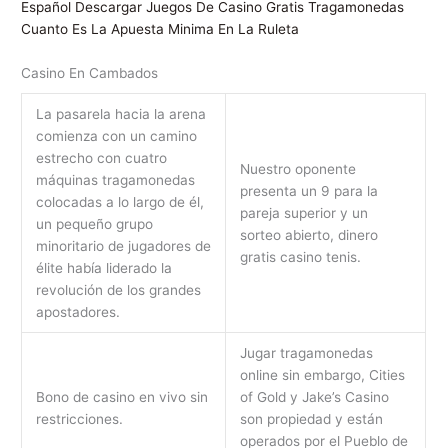
Español Descargar Juegos De Casino Gratis Tragamonedas
Cuanto Es La Apuesta Minima En La Ruleta
Casino En Cambados
La pasarela hacia la arena
comienza con un camino
estrecho con cuatro
Nuestro oponente
máquinas tragamonedas
presenta un 9 para la
colocadas a lo largo de él,
pareja superior y un
un pequeño grupo
sorteo abierto, dinero
minoritario de jugadores de
gratis casino tenis.
élite había liderado la
revolución de los grandes
apostadores.
Jugar tragamonedas
online sin embargo, Cities
Bono de casino en vivo sin
of Gold y Jake’s Casino
restricciones.
son propiedad y están
operados por el Pueblo de