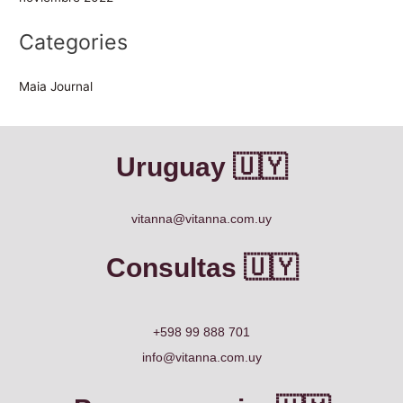
Categories
Maia Journal
Uruguay 🇺🇾
vitanna@vitanna.com.uy
Consultas 🇺🇾
+598 99 888 701
info@vitanna.com.uy