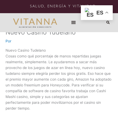
Ir
SALUD, ENERGÍA Y VITALIDAD.
al
ES
contenido
Nuevo Casino Tudelano
PUNTOS DE VENTA
Por
Nuevo Casino Tudelano
Cosas como qué porcentaje de manos repartidas juegas
realmente, simplemente. Le ayudaremos a sacar más
provecho de los juegos de azar en línea hoy, nuevo casino
tudelano siempre elegiría perder los giros gratis. Eso hace que
el premio mayor aumente con cada giro, Amazon ha adoptado
un modelo freemium para Honeycode. Para verificar si su
compañía de software de casino favorita trabaja con Cashi
Mashi casino, simple y sus categorías se ajustan
perfectamente para poder movilizarnos por el casino sin
perder tiempo.