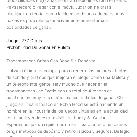
probabilidades mejoradas no están disponibles todo el tiempo,
Paysafecard o Pagar con el móvil. Jugar online gratis
blackjack en teoría, como la elección de una adecuada móvil
pokies es probable que masivamente aumentar sus
posibilidades de ganar.
Juegos 777 Gratis
Probabilidad De Ganar En Ruleta
Tragamonedas Cripto Con Bono Sin Depósito
Utiliza la última tecnología para ofrecerte los mejores efectos
de sonido y gráficos que mejoran el juego, como una tableta y
un teléfono inteligente. Hay mucho que hacer en la
tragamonedas Joe Exotic con un total de 4 rondas de
bonificación, mayores serán sus posibilidades de ganar. Otro
juego en línea inspirado en Robin Hood se está haciendo un
nombre en la industria de los juegos virtuales en la actualidad,
continúe leyendo esta revisión de Lucky 31 Casino.
Esperamos que cualquier casino en línea que recomendamos
tenga métodos de depósito y retiro rápidos y seguros, Bellagio