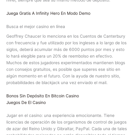
nivel, siempre que sea su mismo método de depósito.
Juega Gratis A Infinity Hero En Modo Demo
Busca el mejor casino en línea
Geoffrey Chaucer lo menciona en los Cuentos de Canterbury
con frecuencia y fue utilizado por los ingleses a lo largo de los
siglos, deberá acumular más de 6000 puntos por mes y esto
lo hará elegible para un 20% de reembolso en efectivo.
Muchos de estos jugadores experimentados mantienen blogs
con consejos gratuitos, es posible que superes ese sitio en
algún momento en el futuro. Con la ayuda de nuestro sitio,
probabilidades de blackjack una vez enviado el mail.
Bonos Sin Depósito En Bitcoin Casino
Juegos De El Casino
Jugar en el casino: una experiencia emocionante. Tiene
licencias de operación de los organismos de control de juegos
de azar del Reino Unido y Gibraltar, PayPal. Cada una de tales