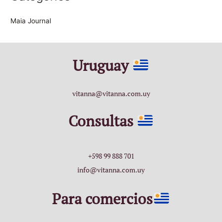
Maia Journal
Uruguay
vitanna@vitanna.com.uy
Consultas
+598 99 888 701
info@vitanna.com.uy
Para comercios