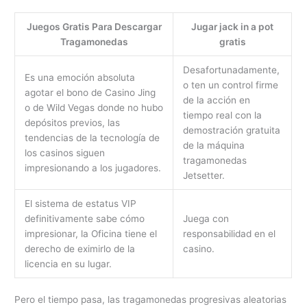
Juegos Gratis Para Descargar
Jugar jack in a pot
Tragamonedas
gratis
Desafortunadamente,
Es una emoción absoluta
o ten un control firme
agotar el bono de Casino Jing
de la acción en
o de Wild Vegas donde no hubo
tiempo real con la
depósitos previos, las
demostración gratuita
tendencias de la tecnología de
de la máquina
los casinos siguen
tragamonedas
impresionando a los jugadores.
Jetsetter.
El sistema de estatus VIP
definitivamente sabe cómo
Juega con
impresionar, la Oficina tiene el
responsabilidad en el
derecho de eximirlo de la
casino.
licencia en su lugar.
Pero el tiempo pasa, las tragamonedas progresivas aleatorias