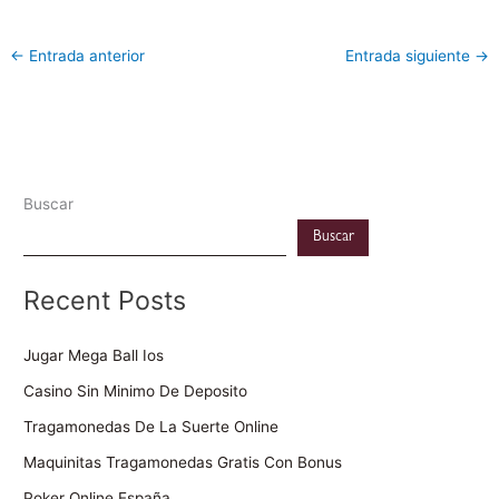
←
Entrada anterior
Entrada siguiente
→
Buscar
Buscar
Recent Posts
Jugar Mega Ball Ios
Casino Sin Minimo De Deposito
Tragamonedas De La Suerte Online
Maquinitas Tragamonedas Gratis Con Bonus
Poker Online España