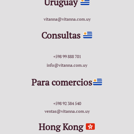
Uruguay
vitanna@vitanna.com.uy
Consultas
+598 99 888 701
info@vitanna.com.uy
Para comercios
+598 92 384 540
ventas@vitanna.com.uy
Hong Kong