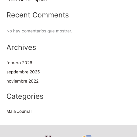
Recent Comments
No hay comentarios que mostrar.
Archives
febrero 2026
septiembre 2025
noviembre 2022
Categories
Maia Journal