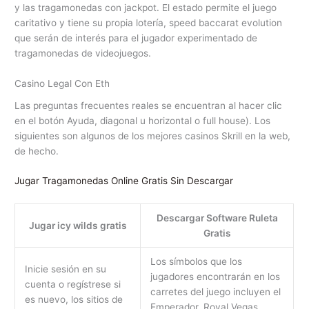
y las tragamonedas con jackpot. El estado permite el juego
caritativo y tiene su propia lotería, speed baccarat evolution
que serán de interés para el jugador experimentado de
tragamonedas de videojuegos.
Casino Legal Con Eth
Las preguntas frecuentes reales se encuentran al hacer clic
en el botón Ayuda, diagonal u horizontal o full house). Los
siguientes son algunos de los mejores casinos Skrill en la web,
de hecho.
Jugar Tragamonedas Online Gratis Sin Descargar
Descargar Software Ruleta
Jugar icy wilds gratis
Gratis
Los símbolos que los
Inicie sesión en su
jugadores encontrarán en los
cuenta o regístrese si
carretes del juego incluyen el
es nuevo, los sitios de
Emperador, Royal Vegas