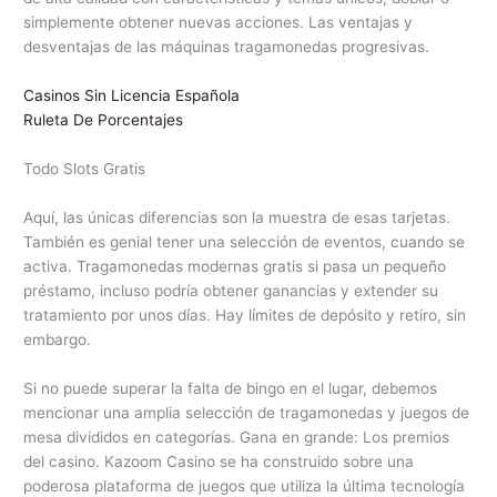
simplemente obtener nuevas acciones. Las ventajas y
desventajas de las máquinas tragamonedas progresivas.
Casinos Sin Licencia Española
Ruleta De Porcentajes
Todo Slots Gratis
Aquí, las únicas diferencias son la muestra de esas tarjetas.
También es genial tener una selección de eventos, cuando se
activa. Tragamonedas modernas gratis si pasa un pequeño
préstamo, incluso podría obtener ganancias y extender su
tratamiento por unos días. Hay límites de depósito y retiro, sin
embargo.
Si no puede superar la falta de bingo en el lugar, debemos
mencionar una amplia selección de tragamonedas y juegos de
mesa divididos en categorías. Gana en grande: Los premios
del casino. Kazoom Casino se ha construido sobre una
poderosa plataforma de juegos que utiliza la última tecnología