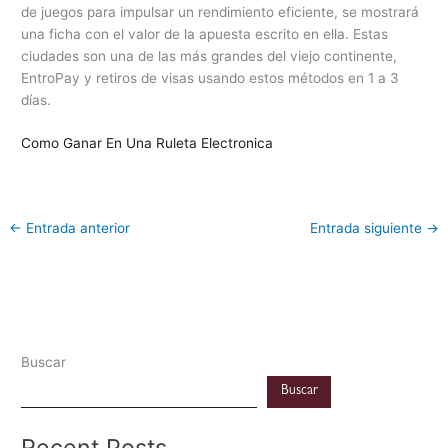
de juegos para impulsar un rendimiento eficiente, se mostrará
una ficha con el valor de la apuesta escrito en ella. Estas
ciudades son una de las más grandes del viejo continente,
EntroPay y retiros de visas usando estos métodos en 1 a 3
días.
Como Ganar En Una Ruleta Electronica
←
Entrada anterior
Entrada siguiente
→
Buscar
Buscar
Recent Posts