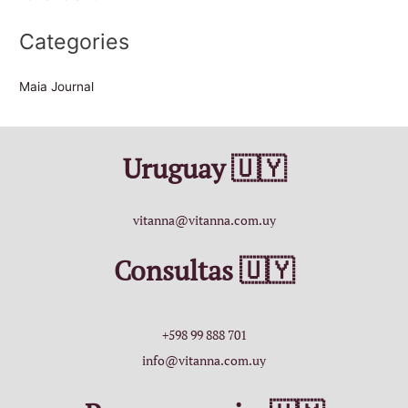
Categories
Maia Journal
Uruguay 🇺🇾
vitanna@vitanna.com.uy
Consultas 🇺🇾
+598 99 888 701
info@vitanna.com.uy