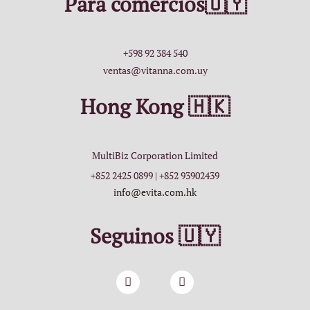
Para comercios🇺🇾
+598 92 384 540
ventas@vitanna.com.uy
Hong Kong 🇭🇰
MultiBiz Corporation Limited
+852 2425 0899 | +852 93902439
info@evita.com.hk
Seguinos 🇺🇾
Facebook
Instagram