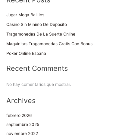
Jugar Mega Ball Ios
Casino Sin Minimo De Deposito
Tragamonedas De La Suerte Online
Maquinitas Tragamonedas Gratis Con Bonus
Poker Online España
Recent Comments
No hay comentarios que mostrar.
Archives
febrero 2026
septiembre 2025
noviembre 2022