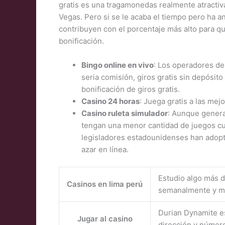
gratis es una tragamonedas realmente atracti
Vegas. Pero si se le acaba el tiempo pero ha a
contribuyen con el porcentaje más alto para q
bonificación.
Bingo online en vivo
: Los operadores de
seria comisión, giros gratis sin depósito
bonificación de giros gratis.
Casino 24 horas
: Juega gratis a las me
Casino ruleta simulador
: Aunque gener
tengan una menor cantidad de juegos cua
legisladores estadounidenses han adopt
azar en línea.
Estudio algo más d
Casinos en lima perú
semanalmente y m
Durian Dynamite es
Jugar al casino
dirección y número