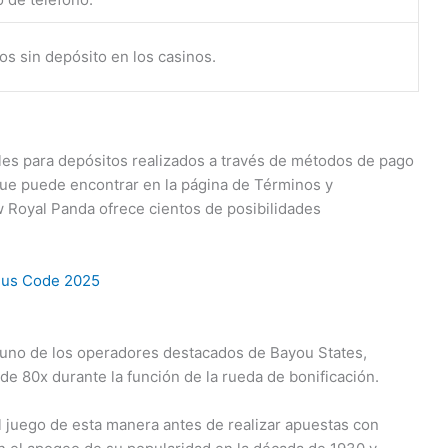
s sin depósito en los casinos.
es para depósitos realizados a través de métodos de pago
que puede encontrar en la página de Términos y
w Royal Panda ofrece cientos de posibilidades
.
nus Code 2025
no de los operadores destacados de Bayou States,
de 80x durante la función de la rueda de bonificación.
 juego de esta manera antes de realizar apuestas con