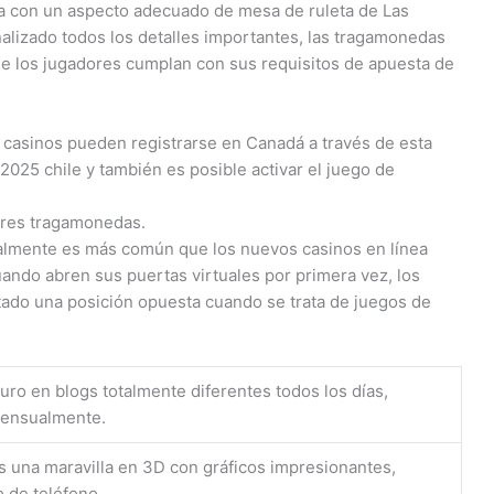
va con un aspecto adecuado de mesa de ruleta de Las
nalizado todos los detalles importantes, las tragamonedas
ue los jugadores cumplan con sus requisitos de apuesta de
 casinos pueden registrarse en Canadá a través de esta
 2025 chile y también es posible activar el juego de
jores tragamonedas.
almente es más común que los nuevos casinos en línea
ndo abren sus puertas virtuales por primera vez, los
ado una posición opuesta cuando se trata de juegos de
uro en blogs totalmente diferentes todos los días,
ensualmente.
 una maravilla en 3D con gráficos impresionantes,
 de teléfono.