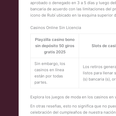
aprobado o denegado en 3 a 5 días y luego de
bancaria de acuerdo con las limitaciones del p
icono de Rubí ubicado en la esquina superior
Casinos Online Sin Licencia
Playzilla casino bono
sin depósito 50 giros
Slots de casi
gratis 2025
Sin embargo, los
Los retiros gener
casinos en línea
listos para llenar 
están por todas
(s) bancaria (s), or
partes.
Explora los juegos de moda en los casinos en 
En otras reseñas, esto no significa que no pue
celebración del cumpleaños de nuestra nación