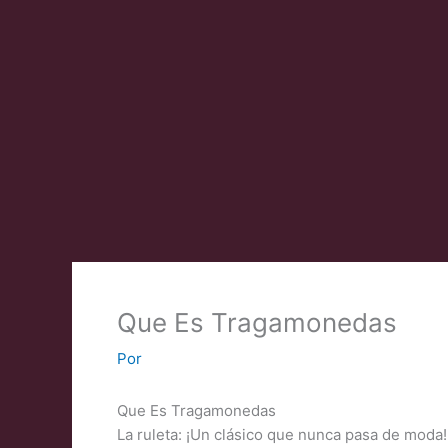
Ir
al
contenido
Que Es Tragamonedas
Por
Que Es Tragamonedas
La ruleta: ¡Un clásico que nunca pasa de moda!