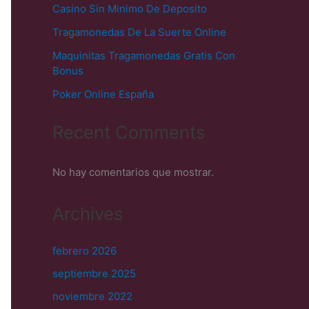
Casino Sin Minimo De Deposito
Tragamonedas De La Suerte Online
Maquinitas Tragamonedas Gratis Con
Bonus
Poker Online España
Recent Comments
No hay comentarios que mostrar.
Archives
febrero 2026
septiembre 2025
noviembre 2022