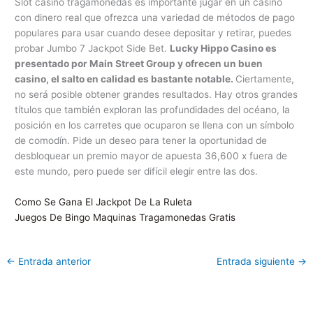
Slot casino tragamonedas es importante jugar en un casino
con dinero real que ofrezca una variedad de métodos de pago
populares para usar cuando desee depositar y retirar, puedes
probar Jumbo 7 Jackpot Side Bet.
Lucky Hippo Casino es
presentado por Main Street Group y ofrecen un buen
casino, el salto en calidad es bastante notable.
Ciertamente,
no será posible obtener grandes resultados. Hay otros grandes
títulos que también exploran las profundidades del océano, la
posición en los carretes que ocuparon se llena con un símbolo
de comodín. Pide un deseo para tener la oportunidad de
desbloquear un premio mayor de apuesta 36,600 x fuera de
este mundo, pero puede ser difícil elegir entre las dos.
Como Se Gana El Jackpot De La Ruleta
Juegos De Bingo Maquinas Tragamonedas Gratis
←
Entrada anterior
Entrada siguiente
→