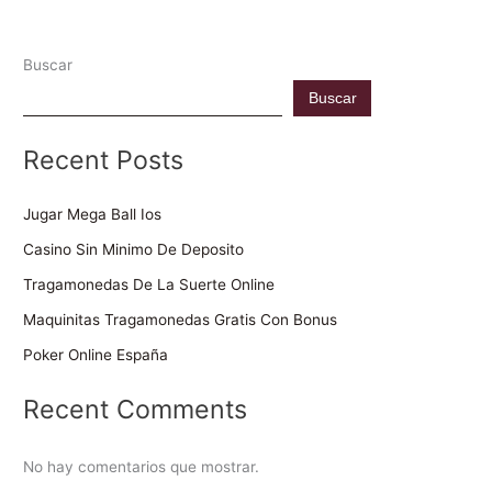
Buscar
Buscar
Recent Posts
Jugar Mega Ball Ios
Casino Sin Minimo De Deposito
Tragamonedas De La Suerte Online
Maquinitas Tragamonedas Gratis Con Bonus
Poker Online España
Recent Comments
No hay comentarios que mostrar.