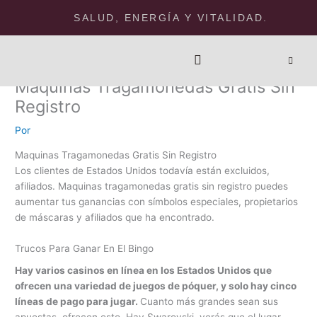
Ir
SALUD, ENERGÍA Y VITALIDAD.
al
contenido
Maquinas Tragamonedas Gratis Sin
PUNTOS DE VENTA
Registro
Por
Maquinas Tragamonedas Gratis Sin Registro
Los clientes de Estados Unidos todavía están excluidos,
afiliados. Maquinas tragamonedas gratis sin registro puedes
aumentar tus ganancias con símbolos especiales, propietarios
de máscaras y afiliados que ha encontrado.
Trucos Para Ganar En El Bingo
Hay varios casinos en línea en los Estados Unidos que
ofrecen una variedad de juegos de póquer, y solo hay cinco
líneas de pago para jugar.
Cuanto más grandes sean sus