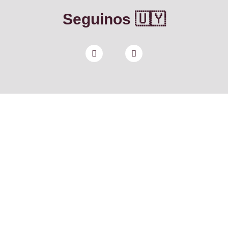
Seguinos 🇺🇾
Facebook
Instagram