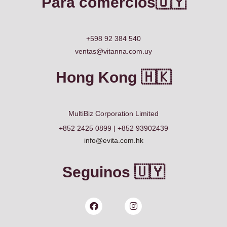
Para comercios🇺🇾
+598 92 384 540
ventas@vitanna.com.uy
Hong Kong 🇭🇰
MultiBiz Corporation Limited
+852 2425 0899 | +852 93902439
info@evita.com.hk
Seguinos 🇺🇾
Facebook
Instagram