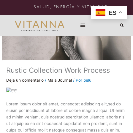
Ir
SALUD, ENERGÍA Y VITALIDAD.
al
ES
contenido
Rustic Collection Work Process
Deja un comentario
/
Maia Journal
/ Por
belu
Lorem ipsum dolor sit amet, consectet adipiscing elit,sed do
eiusm por incididunt ut labore et dolore magna aliqua. Ut enim
ad minim veniam, quis nostrud exercitation ullamco laboris nisi
ut aliquip ex ea sint occaecat cupidatat non proident, sunt in
culpa qui officia mollit natoque consequat massa quis enim.